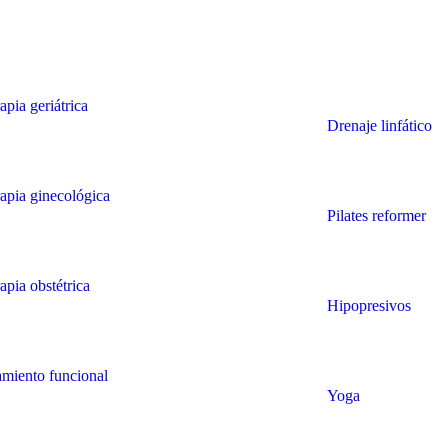
rapia geriátrica
Drenaje linfático
rapia ginecológica
Pilates reformer
rapia obstétrica
Hipopresivos
amiento funcional
Yoga