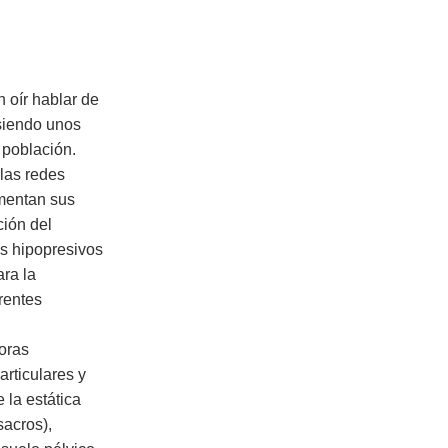
oír hablar de
 siendo unos
 población.
las redes
omentan sus
ción del
es hipopresivos
ara la
rentes
oras
articulares y
e la estática
sacros),